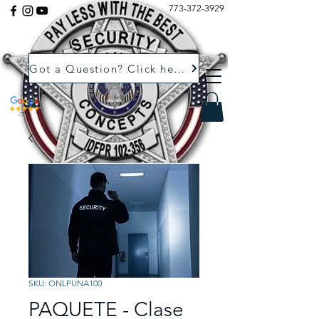
773-372-3929
Got a Question? Click here.
SKU: ONLPUNA100
PAQUETE - Clase