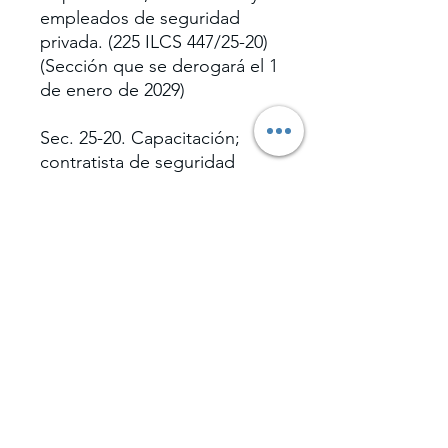
empleados de seguridad
privada. (225 ILCS 447/25-20)
(Sección que se derogará el 1
de enero de 2029)
Sec. 25-20. Capacitación;
contratista de seguridad
privada y empleados. (a) Los
empleados registrados de la
agencia contratista de
seguridad privada que
proporcionen funciones de
vigilancia tradicional u otras
funciones relacionadas con la
seguridad privada o que
respondan a sistemas de
alarma deberán completar,
dentro de los 30 días de su