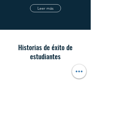
Leer más
Historias de éxito de
estudiantes
Mike fue un instructor absolutamente
asombroso y eficiente. Muy detallado, te hacía
sentir cómodo para que no te abrumaras con