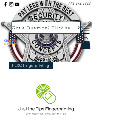
773-372-3929
Got a Question? Click here.
PERC Fingerprinting