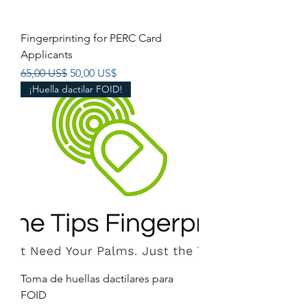
Fingerprinting for PERC Card
Applicants
Precio
Precio de oferta
65,00 US$
50,00 US$
¡Huella dactilar FOID!
Toma de huellas dactilares para
FOID