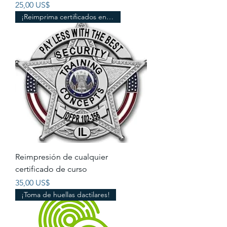
Precio
25,00 US$
¡Reimprima certificados en la oficina!
Reimpresión de cualquier
certificado de curso
Precio
35,00 US$
¡Toma de huellas dactilares!