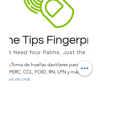
¡Toma de huellas dactilares para
PERC, CCL, FOID, RN, LPN y más!
Precio
65,00 US$
Subscribe Form
Submit